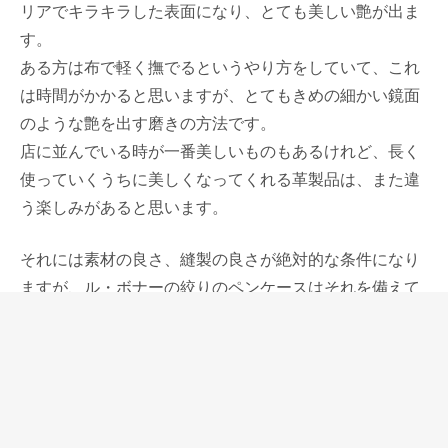
リアでキラキラした表面になり、とても美しい艶が出ま
す。
ある方は布で軽く撫でるというやり方をしていて、これ
は時間がかかると思いますが、とてもきめの細かい鏡面
のような艶を出す磨きの方法です。
店に並んでいる時が一番美しいものもあるけれど、長く
使っていくうちに美しくなってくれる革製品は、また違
う楽しみがあると思います。
それには素材の良さ、縫製の良さが絶対的な条件になり
ますが、ル・ボナーの絞りのペンケースはそれを備えて
います。
ペンケースの機能としては、モンブラン149、キングプ
ロフィットなどの大きいサイズの万年筆は3本差しの両
サイドに入れることができます。
1本差しの場合も、少しきつめですが入ります。