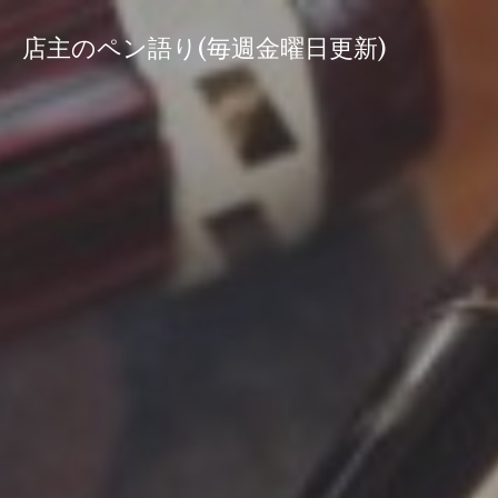
コ
ン
店主のペン語り(毎週金曜日更新)
テ
ン
ツ
へ
ス
キ
ッ
プ