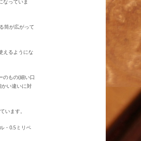
になっていま
ける筒が広がって
使えるようにな
ーのもの(細い口
細かい違いに対
ています。
・0.5ミリペ