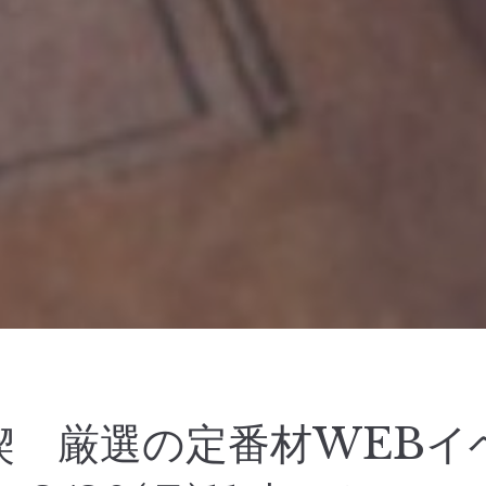
楔 厳選の定番材WEBイ