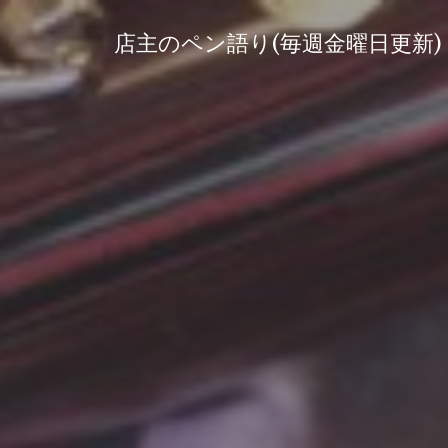
コ
ン
店主のペン語り(毎週金曜日更新)
テ
ン
ツ
へ
ス
キ
ッ
プ