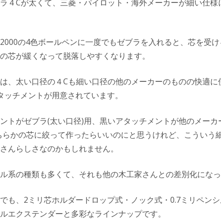
ラ４Cが太くて、三菱・パイロット・海外メーカーが細い仕様
2000の4色ボールペンに一度でもゼブラを入れると、芯を受
の芯が緩くなって脱落しやすくなります。
は、太い口径の４Cも細い口径の他のメーカーのものの快適に
タッチメントが用意されています。
ントがゼブラ(太い口径)用、黒いアタッチメントが他のメーカ
ちらかの芯に絞って作ったらいいのにと思うけれど、こういう
さんらしさなのかもしれません。
ル系の種類も多くて、それも他の木工家さんとの差別化になっ
でも、2ミリ芯ホルダードロップ式・ノック式・0.7ミリペンシル
ルエクステンダーと多彩なラインナップです。