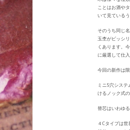
ことはお酒やタ
いて見ているう
そのうち同じ名
玉杢がビッシリ
くあります。今
に厳選して仕入
今回の新作は限
ミニ5穴システ
けるノック式の
替芯はいわゆる
４Cタイプは世