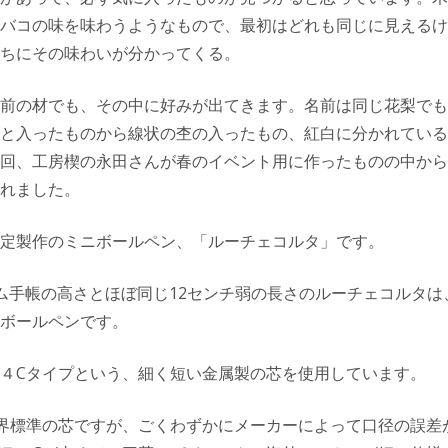
バコの味を味わうようなもので、最初はどれも同じに見えるけ
ちにその味わいが分かってくる。
前の材でも、その中に好みが出てきます。名前は同じ花梨でも
と入ったものから線状の杢の入ったもの、紅白に分かれている
回、工房楔の永田さんが春のイベント用に作ったものの中から
れました。
定製作のミニボールペン、「ルーチェコルタ」です。
ム手帳の高さとほぼ同じ12センチ弱の長さのルーチェコルタは
ボールペンです。
４Cタイプという、細く短い金属製の芯を使用しています。
界標準の芯ですが、ごくわずかにメーカーによって口径の誤差