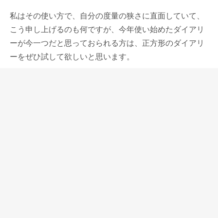
私はその使い方で、自分の度量の狭さに直面していて、
こう申し上げるのも何ですが、今年使い始めたダイアリ
ーが今一つだと思っておられる方は、正方形のダイアリ
ーをぜひ試して欲しいと思います。
このダイアリーの紙面をご自分の仕事や生活サイクルに
当てはめてみて、ご自分の立場に合った使いこなしにつ
いて、考えて工夫してみて欲しいと思います。
私も今の自分の立場に合ったこのダイアリーの使い方を
考え出したい。
正方形オリジナルダイアリーは、柔軟に、いろんな使い
方を受け止めてくれる、度量の大きなダイアリーだと思
っています。