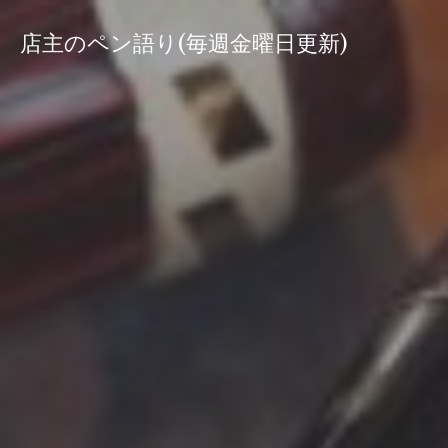
コ
ン
店主のペン語り(毎週金曜日更新)
テ
ン
ツ
へ
ス
キ
ッ
プ