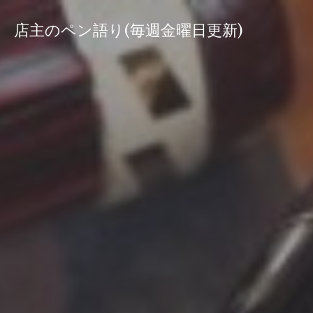
コ
ン
店主のペン語り(毎週金曜日更新)
テ
ン
ツ
へ
ス
キ
ッ
プ