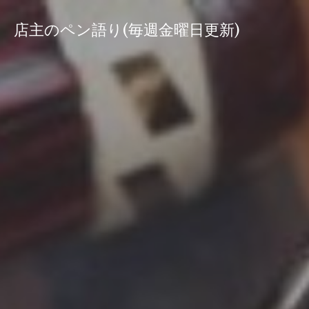
コ
ン
店主のペン語り(毎週金曜日更新)
テ
ン
ツ
へ
ス
キ
ッ
プ