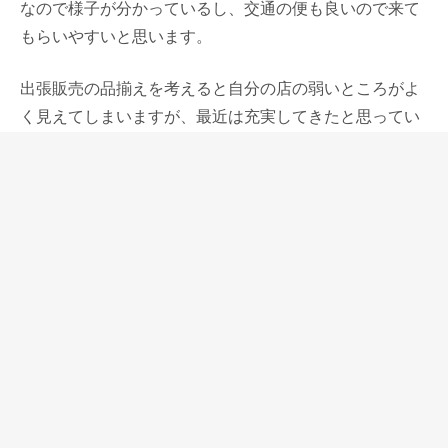
なので様子が分かっているし、交通の便も良いので来て
もらいやすいと思います。
出張販売の品揃えを考えると自分の店の弱いところがよ
く見えてしまいますが、最近は充実してきたと思ってい
ます。
オリジナルインクはずっと販売してきた8色の他に、昨
年新たに3色追加しました。神戸ペンショーで完売して
からしばらく品切れしていましたが、再入荷しました。
「虚空」は、机から目を上げてふと見た何もない空の色
を表現した色でした。その時井上靖の”天平の甍”を読ん
でいて、仏教的なものに惹かれる気分でもあったのかも
しれないけれど、色のイメージを表した名前だと思う
し、力の抜けた自然体な良い色だと思います。比較的乾
きが早くて、にじみの少ない扱いやすいインクです。