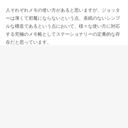
人それぞれメモの使い方があると思いますが、ジョッタ
ーは薄くて邪魔にならないという点、表紙のないシンプ
ルな構造であるという点において、様々な使い方に対応
する究極のメモ帳としてステーショナリーの定番的な存
在だと思っています。
ジョッターはステーショナリーの定番ではあってもマイ
ナーな存在で、今まで仕様にこだわって、良い素材を使
ったものは少なかったと思います。当店も5年ほど前に
ノートカバーの付属品としてしか作っておらず、復活さ
せたかったステーショナリーのひとつでした。
このジョッターのペンホルダーに収まるペンは細めのも
のをイメージしました。あまり太いペンだとかさ張って
しまって、ジョッターの使いやすさを阻害してしまいま
す。