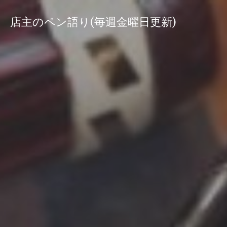
コ
ン
店主のペン語り(毎週金曜日更新)
テ
ン
ツ
へ
ス
キ
ッ
プ