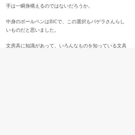
手は一瞬身構えるのではないだろうか。
中身のボールペンはBICで、この選択もバゲラさんらし
いものだと思いました。
文房具に知識があって、いろんなものを知っている文具
オタクの自分たちなら絶対にBICは選ばない。
でも高田さんは日本のメーカーの軽くスルスル書けるボ
ールペンを選ばず、レトロスタンダードなペンとも思え
るBICを選んだ。
高田さんは他に良いものがあるかもしれませんねと言っ
ていたけれど、こだわっていないようで考え抜いてBIC
を選んだのだと思いました。
その理由について上手く論理的に説明できないけれど、