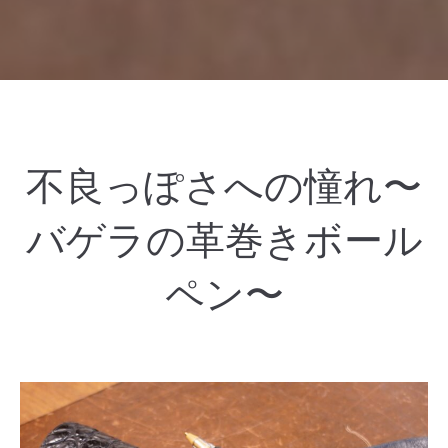
不良っぽさへの憧れ〜
バゲラの革巻きボール
ペン〜