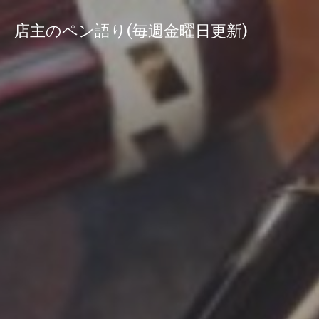
コ
ン
店主のペン語り(毎週金曜日更新)
テ
ン
ツ
へ
ス
キ
ッ
プ