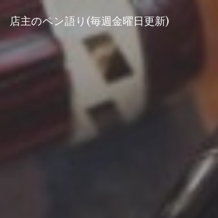
コ
ン
店主のペン語り(毎週金曜日更新)
テ
ン
ツ
へ
ス
キ
ッ
プ