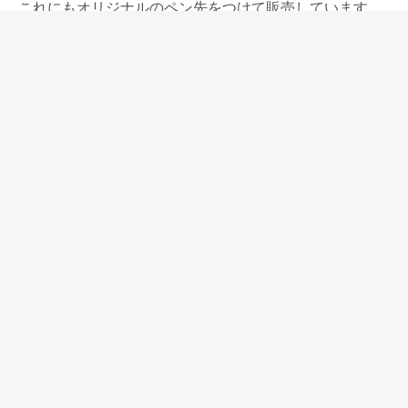
これにもオリジナルのペン先をつけて販売しています。
オリジナルペン先はFでも結構太めになりますので、ご要
望に応じて様々な研ぎ出しの対応をしています。
とても良いもので、私たちも大いに気に入っていますが
職人さん方の多忙により定番的に作り続けることはでき
ず、不定期に発売することになります。
⇒綴り屋 漆黒の森溜塗テクスチャーPen and message.
仕様 山吹×潤み色(オリジナル色) オリジナルペン先
⇒
オリジナルペン先の字幅、研ぎ
2024年12月13日
投稿者:
PENANDMESSAGE
ペン語り(毎週金曜
日更新)
への投稿