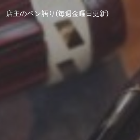
コ
ン
店主のペン語り(毎週金曜日更新)
テ
ン
ツ
へ
ス
キ
ッ
プ