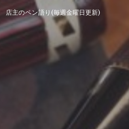
コ
ン
店主のペン語り(毎週金曜日更新)
テ
ン
ツ
へ
ス
キ
ッ
プ