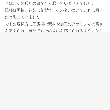
頃は、その辺りの目が全く肥えていませんでした。
黒柿は黒柿、花梨は花梨で、その名がついていれば同じ
だと思っていました。
でもお客様方に工房楔の素材や加工のクオリティの高さ
を教えられ、自分でもその違いを感じられるようになり
ました。
木について言葉で伝えるのは本当に難しいけれど、良い
もの、グレード高いものは、艶やかで、生命力が感じら
れる。
工房楔で扱う材はどれも永田氏が厳選した、どこに持っ
て行っても恥ずかしくものが使われています。
永田さんはいつも素材で妥協したら工房楔ではないと言
っていて、それがお客様方に周知されている。
年2回を恒例としています工房楔のイベントを3月28日
(土)29日(日)に開催いたします。