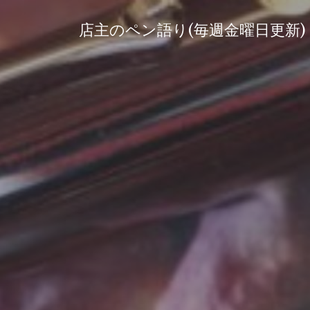
コ
ン
店主のペン語り(毎週金曜日更新)
テ
ン
ツ
へ
ス
キ
ッ
プ