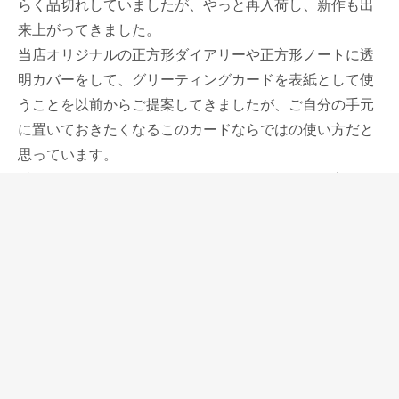
らく品切れしていましたが、やっと再入荷し、新作も出
来上がってきました。
当店オリジナルの正方形ダイアリーや正方形ノートに透
明カバーをして、グリーティングカードを表紙として使
うことを以前からご提案してきましたが、ご自分の手元
に置いておきたくなるこのカードならではの使い方だと
思っています。
透明カバーとともに使ってみたいと思われていた方に
も、入荷したばかりで種類も充実していますので、ぜひ
お選びいただきたいと思います。
新作は、色合いを抑えているのにゴージャスな仕上がり
の「ラクイラのオリーブ」です。
イタリア中部アブルッツォ州にあるラクイラは乾いて痩
せた土壌で、農作物の育ちにくい土地でしたが、土壌改
良によりオリーブの栽培が可能になり、オリーブオイル