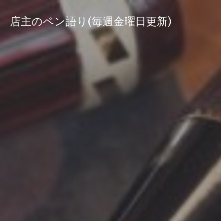
コ
ン
店主のペン語り(毎週金曜日更新)
テ
ン
ツ
へ
ス
キ
ッ
プ