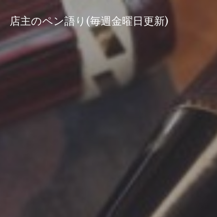
コ
ン
店主のペン語り(毎週金曜日更新)
テ
ン
ツ
へ
ス
キ
ッ
プ