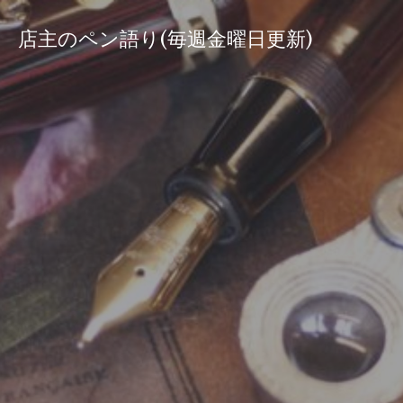
コ
ン
店主のペン語り(毎週金曜日更新)
テ
ン
ツ
へ
ス
キ
ッ
プ