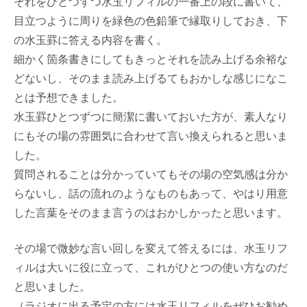
それをひとつずつ水玉リフィルの一番上の段に書いて、
目立つように周りを緑色の色鉛筆で縁取りしておき、下
の水玉罫に答える内容を書く。
細かく箇条書きにしてもきっとそれを読み上げる余裕な
どないし、そのまま読み上げるてもおかしな感じになこ
とは予想できました。
水玉罫ひとつずつに簡潔に書いておいた方が、素人なり
にもその場の雰囲気に合わせて言い換えられると思いま
した。
質問されることは分かっていてもその場の空気感は分か
らないし、話の流れのようなものもあって、やはり用意
した言葉をそのまま言うのはおかしかったと思います。
その場で微妙な言い回しを変えて答えるには、水玉リフ
ィルは大いに役に立って、これがひとつの使い方なのだ
と思いました。
（ラジオに出る予定の方には水玉リフィルをぜひお勧め