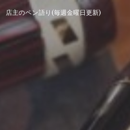
コ
ン
店主のペン語り(毎週金曜日更新)
テ
ン
ツ
へ
ス
キ
ッ
プ