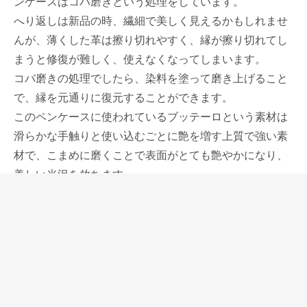
ンケースはコバ磨きという処理をしています。
へり返しは新品の時、繊細で美しく見えるかもしれませ
んが、薄くした革は擦り切れやすく、縁が擦り切れてし
まうと修復が難しく、使えなくなってしまいます。
コバ磨きの処理でしたら、染料を塗って磨き上げること
で、縁を元通りに復元することができます。
このペンケースに使われているブッテーロという素材は
滑らかな手触りと使い込むごとに艶を増す上質で強い素
材で、こまめに磨くことで表面がとても艶やかになり、
美しい光沢を放ちます。
乾いた布で日常的に磨くことも有効ですし、濡らした布
を硬く絞って磨き上げるのも革の艶を復活させるのに役
立ちます。
そんな風に大切に使うことにも、無造作にハードに使う
にも耐え得る素材だと思います。
そんな素材、ブッテーロを背中合わせに2枚重ねて、ペ