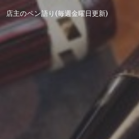
コ
ン
店主のペン語り(毎週金曜日更新)
テ
ン
ツ
へ
ス
キ
ッ
プ