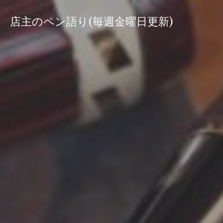
コ
ン
店主のペン語り(毎週金曜日更新)
テ
ン
ツ
へ
ス
キ
ッ
プ