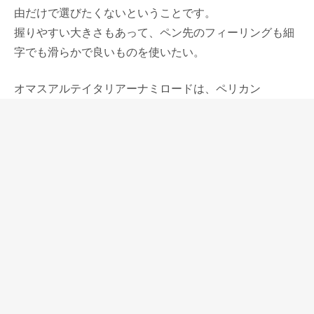
由だけで選びたくないということです。
握りやすい大きさもあって、ペン先のフィーリングも細
字でも滑らかで良いものを使いたい。
オマスアルテイタリアーナミロードは、ペリカン
M800、パーカーデュオフォールド、モンブラン146と競
合する万年筆ですが、ペン先のしなやかさ、気持ちいい
書き味は他社よりも優れていると思っています。
字幅の種類も豊富で、極細もあって、これが手帳など細
かい文字を書かなければならないものへの筆記に一番向
いています。
細い字幅を揃えている他の万年筆では、アウロラオプテ
ィマもダイアリー書き用の万年筆としても素晴らしい
し、シェーファーの細字の滑らかさは伝統的なものでこ
ちらも定評がありますが、オマスミロードは線は細くて