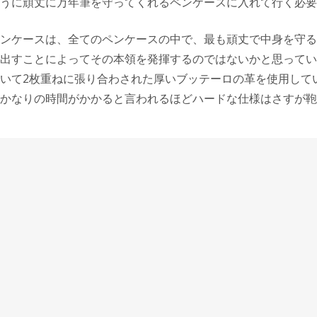
うに頑丈に万年筆を守ってくれるペンケースに入れて行く必要
ンケースは、全てのペンケースの中で、最も頑丈で中身を守る
出すことによってその本領を発揮するのではないかと思ってい
いて2枚重ねに張り合わされた厚いブッテーロの革を使用して
かなりの時間がかかると言われるほどハードな仕様はさすが鞄
ッジ式の万年筆が携帯性に優れているかもしれませんが、吸入
のトラベルインクポットというそのままの名前のものがビスコ
暇ではペンケースにちょうど入る万年筆と同じ大きさのインク
か出にくいですが、休暇の長いイタリアならそのようなものも
す。話が旅から反れてしまいますが、トラベルインクポットは
な存在です。