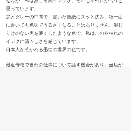
せんが、私は夏こそ黒インクが、それも冬枯れが合うと
思っています。
黒とグレーの中間で、書いた後紙にスッと沈み、紙一面
に書いても色味でうるさくなることはありません。混じ
りけのない黒を薄くしたような色で、私はこの冬枯れの
インクに清々しさを感じています。
日本人が惹かれる墨絵の世界の色です。
最近母校で自分の仕事について話す機会があり、当店が
オープンしてからの10年を振り返っていました。
その時々でポイントとなる出来事があり、雑誌「暮らし
の手帖」にライターのSさんが当店と冬枯れのインクに
ついて書いてくれたことがありました。
記事の良さ、暮らしの手帖という雑誌の影響力で、全国
から読者の女性が、冬枯れのインクと一生ものの万年筆
が欲しいと来てくれるようになり、その効果は何年も続
きました。できたばかりの店にとって本当に有難いこと