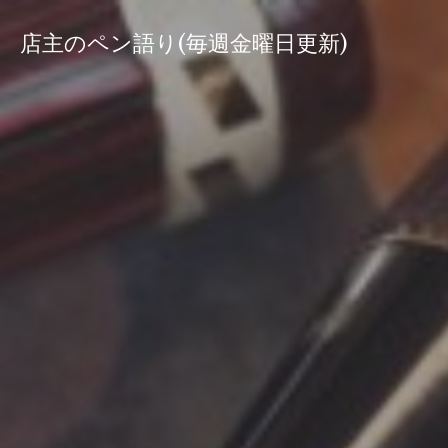
コ
ン
店主のペン語り(毎週金曜日更新)
テ
ン
ツ
へ
ス
キ
ッ
プ