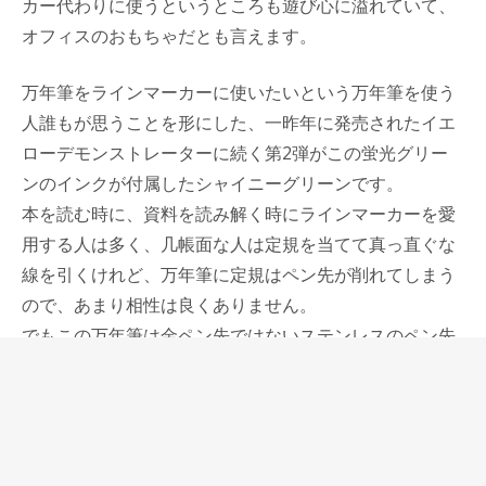
カー代わりに使うというところも遊び心に溢れていて、
オフィスのおもちゃだとも言えます。
万年筆をラインマーカーに使いたいという万年筆を使う
人誰もが思うことを形にした、一昨年に発売されたイエ
ローデモンストレーターに続く第2弾がこの蛍光グリー
ンのインクが付属したシャイニーグリーンです。
本を読む時に、資料を読み解く時にラインマーカーを愛
用する人は多く、几帳面な人は定規を当てて真っ直ぐな
線を引くけれど、万年筆に定規はペン先が削れてしまう
ので、あまり相性は良くありません。
でもこの万年筆は金ペン先ではないステンレスのペン先
なので、定規を当てて線を引いても擦り減らないと思わ
れます。
このステンレスのペン先、他のペンのステンレスペン先
に比べると出来がかなり良くて、とても良い書き味、柔