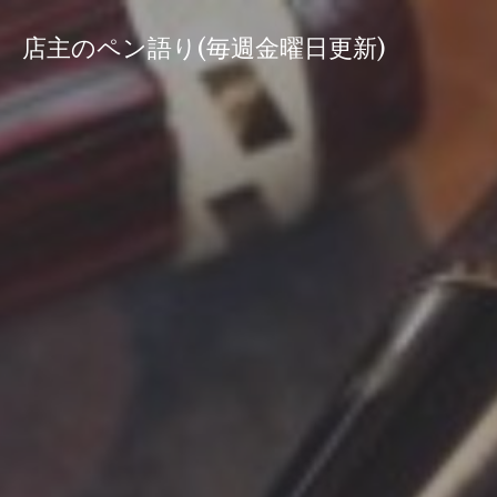
コ
ン
店主のペン語り(毎週金曜日更新)
テ
ン
ツ
へ
ス
キ
ッ
プ