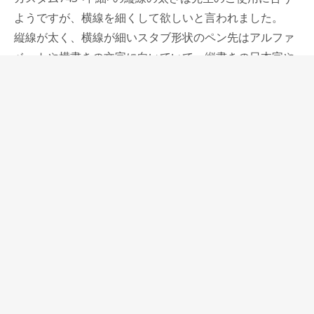
ようですが、横線を細くして欲しいと言われました。
縦線が太く、横線が細いスタブ形状のペン先はアルファ
ベットや横書きの文字に向いていて、縦書きの日本字や
行書などには向かないと思っていましたので、先生の指
示に少し驚きました。
でも今練習している毛筆の楷書も縦線が太く、横線が細
くなっていることが多いし、漢字には「壽」のように横
線がやたらと多い文字が結構あって、それらの文字をす
っきりと書きたいということでした。
パイロットカスタム743<中細>のペン先をスタブにした
ものが、窪田三奎先生の愛用の万年筆になり、先生の硬
筆書道で必ず使われるようになりました。
硬筆書道においてのカスタム743の良さは、ボディのバ
ランス、持ち応えの他に、柔らかい書き味と、滑りの良
さ、そして筆圧を加えたり、抜いたりして文字に強弱が