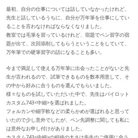
最初、自分の仕事については話していなかったけれど、
先生と話しているうちに、自分が万年筆を仕事にしてい
ることを言わなければならなくなりました。
教室では毛筆を習っているけれど、宿題でペン習字の宿
題が出て、次回添削してもらうということをしていて、
万年筆での硬筆習字の話になることも多い。
今まで満足して使える万年筆に出会ったことがないと先
生が言われるので、試筆できるものを数本用意して、そ
の中から好みに合うものを選んでもらいました。
様々なものを試していただいた中で、先生はパイロット
カスタム743<中細>を選ばれました。
フォルカンや細字軟などの柔らかめが選ばれると思って
いたので少し意外でしたが、ペン先調整に関しても私に
は意外なお申し付けがありました。
カスタム743<中細>の縦線の太さは先生のご使用に合う