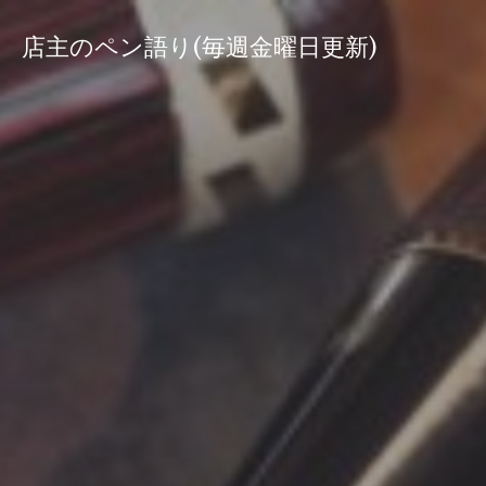
コ
ン
店主のペン語り(毎週金曜日更新)
テ
ン
ツ
へ
ス
キ
ッ
プ