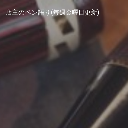
コ
ン
店主のペン語り(毎週金曜日更新)
テ
ン
ツ
へ
ス
キ
ッ
プ