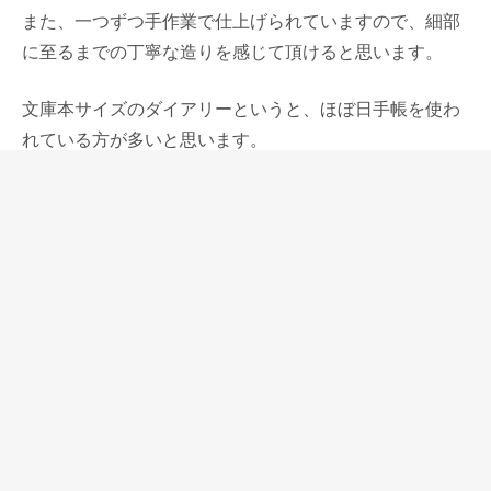
また、一つずつ手作業で仕上げられていますので、細部
に至るまでの丁寧な造りを感じて頂けると思います。
文庫本サイズのダイアリーというと、ほぼ日手帳を使わ
れている方が多いと思います。
このカバーを作る時にほぼ日手帳のこともやはり意識し
ています。
カバーを開いた左側にほぼ日手帳などの日付入りダイア
リーを、右側に文庫サイズのノート差し込むようにイメ
ージしていますので、厚くなっても対応できます。
ユニークなのは、色の選択にもあります。
グリージオ、オルテンシア、プルーニャの3色は一般的
な革の色の売れ筋とは違うものですが、カンダさん、谷
本さん、当店スタッフKが決定しました。
とてもお洒落な色合いで、こうやって3色を見てみると