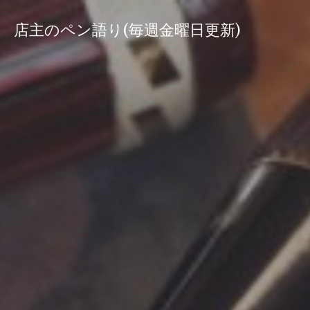
コ
ン
店主のペン語り(毎週金曜日更新)
テ
ン
ツ
へ
ス
キ
ッ
プ