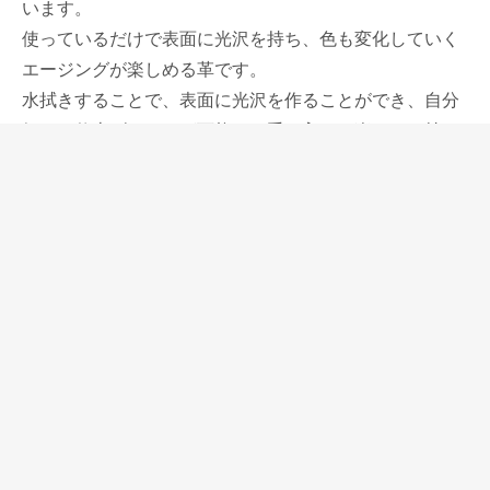
います。
使っているだけで表面に光沢を持ち、色も変化していく
エージングが楽しめる革です。
水拭きすることで、表面に光沢を作ることができ、自分
好みに仕上げることが可能で、手を入れる楽しみも持っ
た革だと言えます。
シュランケンカーフは、上質な革にシュリンク加工を施
して、しなやかさと傷付きにくさを両立した革です。
クロムなめしによる美しい発色は、自然素材のタンニン
なめしの革では作ることができません。
きれいな色がたくさんありますので、女性にも人気のあ
る素材です。
若い人にこういった上質な革のものを使っていただくこ
とは、上質な物の良さ、良いものを使う心の有り方を知
ってもらうのに良い効果があると思います。