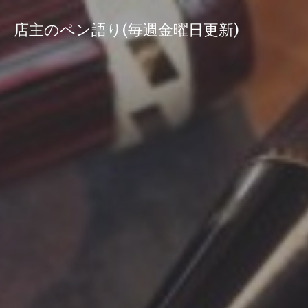
コ
ン
店主のペン語り(毎週金曜日更新)
テ
ン
ツ
へ
ス
キ
ッ
プ