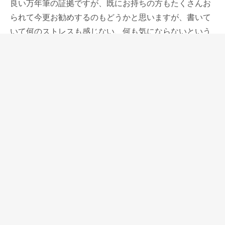
良い万年筆の証拠ですが、既にお持ちの方もたくさんお
られて今更お勧めするのもどうかと思いますが、書いて
いて何のストレスも感じない、何も気にならないという
のがM800の特長ではないでしょうか。
M800は軸が重くて太いので使いにくいという人も中に
はおられますが、もう少しだけ我慢してM800を使って
みていただきたいと思います。
突然大きいと思っていたM800が手にしっくりくる日が
必ず来ます。
細くて軽い軸のペンに慣れていた手が万年筆に慣れてき
たというのは、そういうことなのだと思います。
書くことにおいて完璧なバランスを持った万年筆は必ず
仕事の助けになってくれて、これによってアイデアが浮
かんだり、ヒントをもらったりすることはないかもしれ