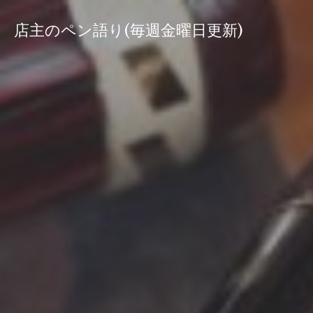
コ
ン
店主のペン語り(毎週金曜日更新)
テ
ン
ツ
へ
ス
キ
ッ
プ