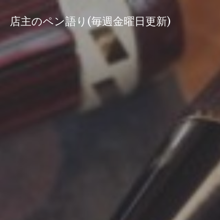
コ
ン
店主のペン語り(毎週金曜日更新)
テ
ン
ツ
へ
ス
キ
ッ
プ