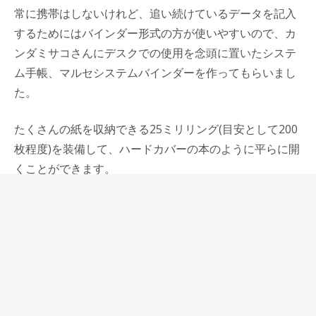
常に携帯はしないけれど、追い続けているデータを記入
するためにはバインダー形式の方が使いやすいので、カ
ンダミサコさんにデスクでの使用を念頭に置いたシステ
ム手帳、マルセシステムバインダーを作ってもらいまし
た。
たくさんの紙を収納できる25ミリリング(目安として200
枚程度)を装備して、ハードカバーの本のように平らに開
くことができます。
表革はコンチネンタルシリーズで使用しているダグラス
革なので、使ううちに艶が出てきますし、革用ブラシで
磨いていただくとより早く艶が出て、使うことを楽しく
してくれます。
薄型のバイブルサイズシステム手帳との使い分けを想定
して作られたマルセシステムバインダーですが、これを
厚手のシステム手帳として携帯して使うことも可能で、