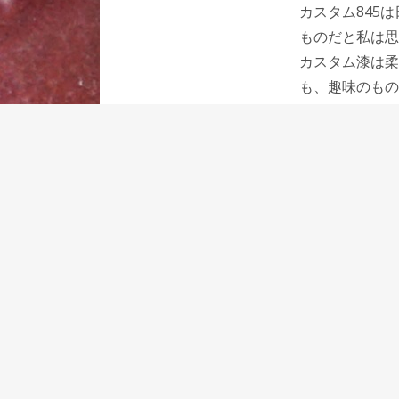
カスタム845
ものだと私は思
カスタム漆は柔
も、趣味のもの
エボナイトに漆
すが、その書き
としているかも
カクノという手
に少しでも長く
てはいけない。
そのパイロット
⇒パイロット カスタ
関連記事