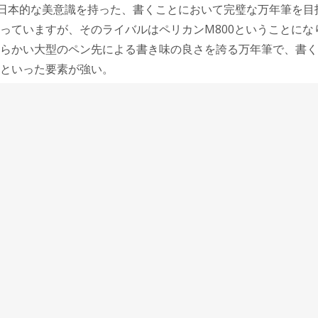
は日本的な美意識を持った、書くことにおいて完璧な万年筆を目
っていますが、そのライバルはペリカンM800ということにな
らかい大型のペン先による書き味の良さを誇る万年筆で、書く
といった要素が強い。
塗りボディのデザインは、何の変哲もないオーソドックスな仕
味こそが趣味のものであって、 趣味としての万年筆のひとつ
しれないと思います。
軽に使うことができる万年筆で若いお客様をこの世界に迎え入
遊んでるもらうために、その後のステップアップした商品も用
としてのステップアップの頂点に、カスタム漆があると思いま
ム URUSHI FKV-88SR-B