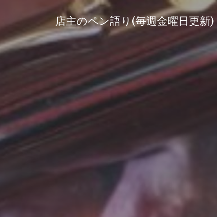
コ
ン
店主のペン語り(毎週金曜日更新)
テ
ン
ツ
へ
ス
キ
ッ
プ