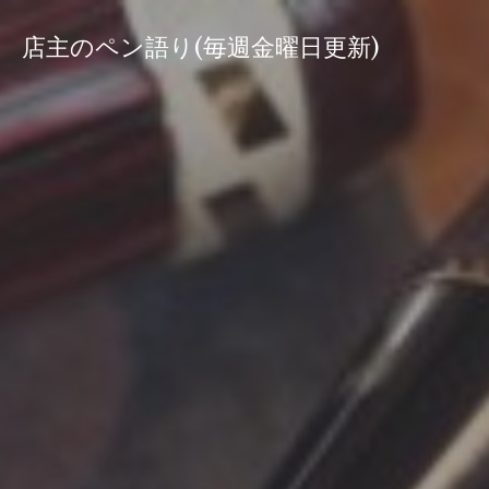
コ
ン
店主のペン語り(毎週金曜日更新)
テ
ン
ツ
へ
ス
キ
ッ
プ