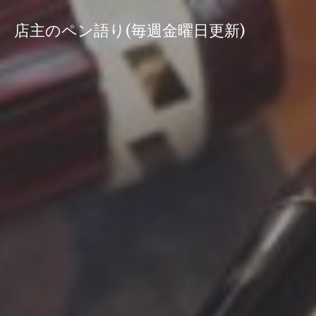
コ
ン
店主のペン語り(毎週金曜日更新)
テ
ン
ツ
へ
ス
キ
ッ
プ