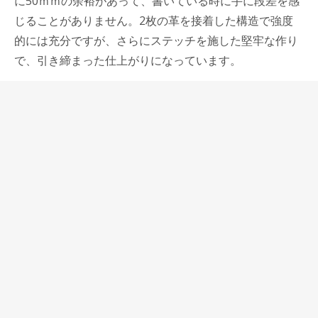
に50ｍｍの余裕があって、書いている時に手に段差を感
じることがありません。2枚の革を接着した構造で強度
的には充分ですが、さらにステッチを施した堅牢な作り
で、引き締まった仕上がりになっています。
デスクマットにもブッテーロ革を使用しています。
スムースで手触りが良く、おまけにタンニンなめしで香
りもいいブッテーロ革は、デスクマットにこれ以上ない
ほど適した素材だと思っています。
万年筆の書き味はペン先だけで成り立っているわけでは
ないことが実感できますが、このデスクマットに紙を1
枚だけ置いて書いてみると、ペンの運びを邪魔しない適
度な柔らかさが、ペン先を通して手に伝わって極上の書
き味を得ることができます。