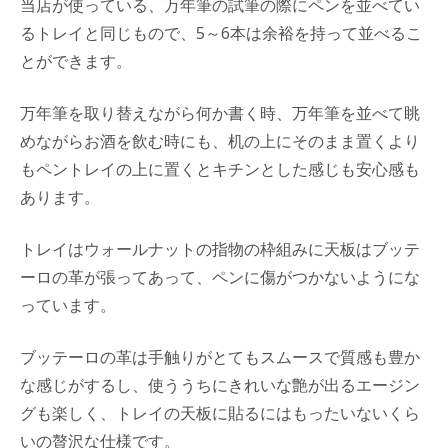
当店が使っている、万年筆の試筆の際にペンを並べてい
るトレイと同じもので、5～6本は余裕を持って並べるこ
とができます。
万年筆を取り替えながら何か書く時、万年筆を並べて眺
めながらお酒を飲む時にも、机の上にそのまま置くより
もペントレイの上に置くとキチンとした感じも安心感も
あります。
トレイはウォールナットの指物の枠組みに天板はブッテ
ーロの革が張ってあって、ペンに傷がつかないようにな
っています。
ブッテーロの革は手触りがとてもスムースで質感も豊か
な感じがするし、使ううちにきれいな艶が出るエージン
グも楽しく、トレイの天板に貼るにはもったいないくら
いの贅沢な仕様です。