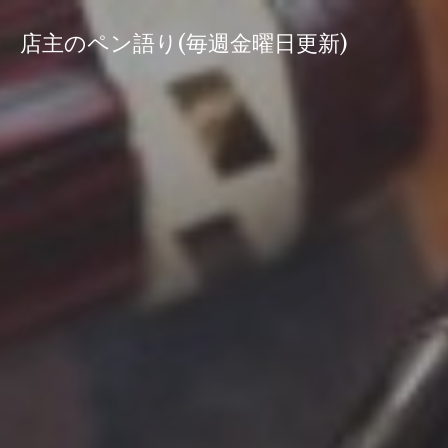
コ
ン
店主のペン語り(毎週金曜日更新)
テ
ン
ツ
へ
ス
キ
ッ
プ