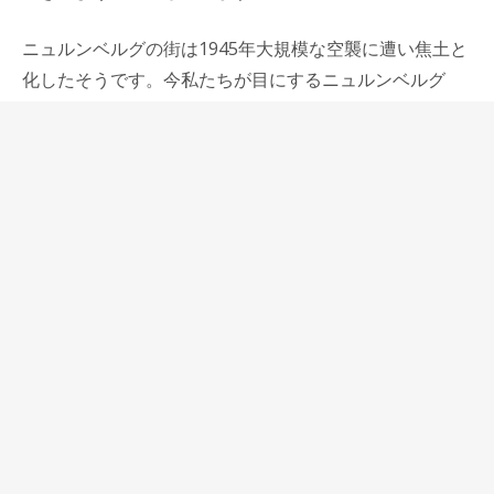
ニュルンベルグの街は1945年大規模な空襲に遭い焦土と
化したそうです。今私たちが目にするニュルンベルグ
の、昔から変わっていないように見える街並みは戦後忠
実に復元された街の姿なのです。
それは新しいものを建てるよりもはるかに大変なことだ
と思います。しかし、ドイツの人たちはそれを選んでや
り遂げた。カヴェコのペンにもそんな精神が宿っている
のだとカヴェコ社を訪ねて思いました。
カヴェコが最近立て続けに発売したペン 140周年記念
の限定品エボナイトスポーツ
カヴェコエボナイトスポー
ツセット (p-n-m.net)
、アートスポーツ(リンクはヒッコ
リーブラウン)
https://www.p-n-m.net/?
pid=179773336
、ピストンアルスポーツ
カヴェコエボナ