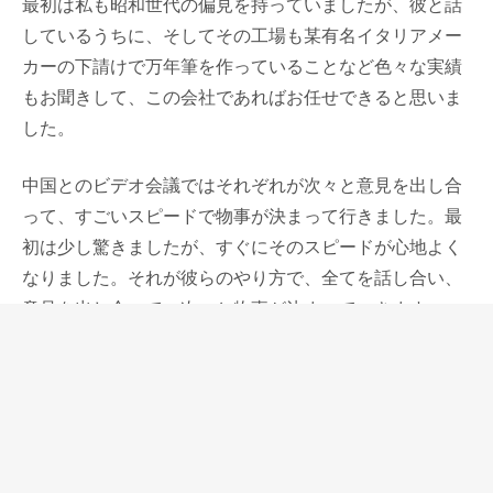
最初は私も昭和世代の偏見を持っていましたが、彼と話
しているうちに、そしてその工場も某有名イタリアメー
カーの下請けで万年筆を作っていることなど色々な実績
もお聞きして、この会社であればお任せできると思いま
した。
中国とのビデオ会議ではそれぞれが次々と意見を出し合
って、すごいスピードで物事が決まって行きました。最
初は少し驚きましたが、すぐにそのスピードが心地よく
なりました。それが彼らのやり方で、全てを話し合い、
意見を出し合って、次々と物事が決まっていきます。
実際にペン先を作る時は、実際の現場の方とペンポイン
トの選択から全て、細かく話し合って作り上げることが
できました。
ペン先作りのごく初期の段階から関わることができた経