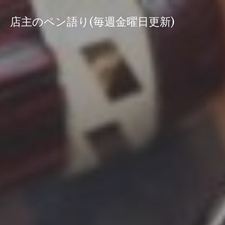
コ
ン
店主のペン語り(毎週金曜日更新)
テ
ン
ツ
へ
ス
キ
ッ
プ