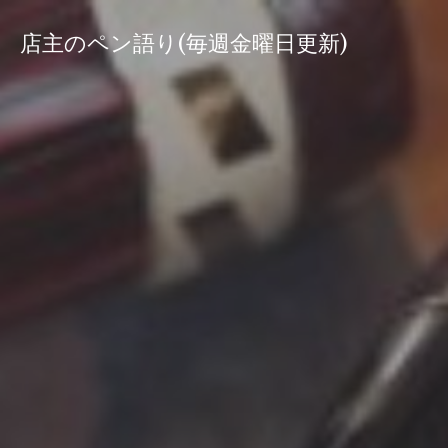
コ
ン
店主のペン語り(毎週金曜日更新)
テ
ン
ツ
へ
ス
キ
ッ
プ