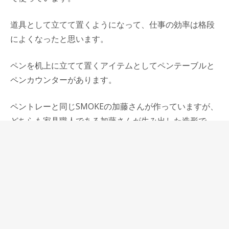
道具として立てて置くようになって、仕事の効率は格段
によくなったと思います。
ペンを机上に立てて置くアイテムとしてペンテーブルと
ペンカウンターがあります。
ペントレーと同じSMOKEの加藤さんが作っていますが、
どちらも家具職人である加藤さんが生み出した造形で、
神戸家具の雰囲気のある完成されたものだと思っていま
す。
大きく告知しなくても静かに売れ続ける商品があって、
それは本当に商品力の高いものだと思いますが、ペンテ
ーブルとペンカウンターもそういうもののひとつです。