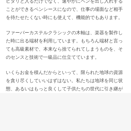
ピタリと入るだけでなく、速やかにペンを出し入れする
ことができるペンシースになので、仕事の場面など相手
を待たせたくない時にも使えて、機能的でもあります。
ファーバーカステルクラシックの木軸は、楽器を製作し
た時に出る端材を利用しています。もちろん端材と言っ
ても高級素材で、本来なら捨てられてしまうものを、そ
のセンスと技術で一級品に仕立てています。
いくらお金を積んだからといって、限られた地球の資源
を貪り尽くしていいはずはない。私たちは地球を同じ状
態、あるいはもっと良くして子供たちの世代に引き継が
なければいけない。自分たちの楽しみで使う趣味の道具
だからこそ、そういう配慮は大切だと思う。
そういったことも含めて、ファーバーカステルクラシッ
クコレクションは長く愛用したい筆記具だと思い、カン