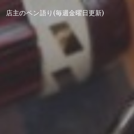
コ
ン
店主のペン語り(毎週金曜日更新)
テ
ン
ツ
へ
ス
キ
ッ
プ