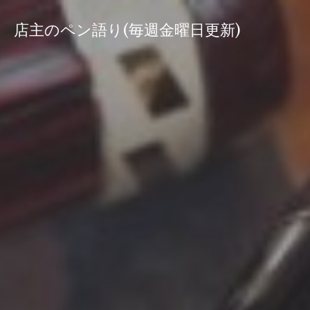
コ
ン
店主のペン語り(毎週金曜日更新)
テ
ン
ツ
へ
ス
キ
ッ
プ