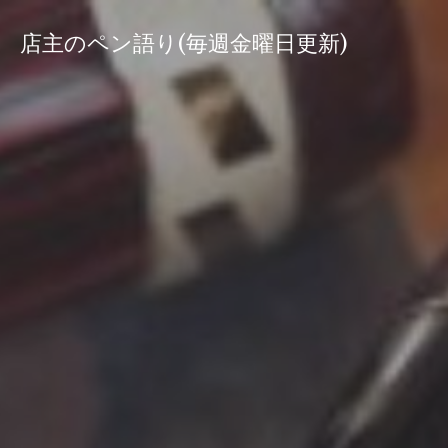
コ
ン
店主のペン語り(毎週金曜日更新)
テ
ン
ツ
へ
ス
キ
ッ
プ