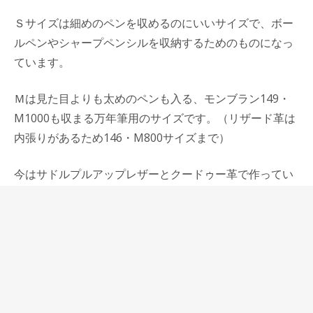
Ｓサイズは細めのペンを収めるのにいいサイズで、ボー
ルペンやシャープペンシルを収納するためのものになっ
ています。
Ｍは見た目よりも太めのペンも入る、モンブラン149・
M1000も収まる万年筆用のサイズです。（リザード革は
内張りがあるため146・M800サイズまで）
今はサドルプルアップレザーとクードゥー革で作ってい
ますが、昨年発売してすぐ完売した、ゴージャスなリザ
ード革が再入荷しました。
ペンをより優しく包み込むための柔らかい内張り革に
は、ピッグスエードを使っています。藤原さんはそのピ
ッグスエードを裏表逆に使うことで、中のペンが滑りに
くいようにしています。