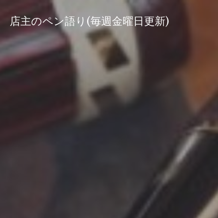
コ
ン
店主のペン語り(毎週金曜日更新)
テ
ン
ツ
へ
ス
キ
ッ
プ