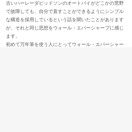
古いハーレーダビッドソンのオートバイがどこかの荒野
で故障しても、自分で直すことができるようにシンプル
な構造を採用しているという話を聞いたことがあります
が、それと同じ思想をウォール・エバーシャープに感じ
ます。
初めて万年筆を使う人にとってウォール・エバーシャー
プというメーカーは絶対に知られていないと確信を持っ
て言えるけれど、他のペンと比べてもらえばその違いを
感じられる。何か厚みを感じるたくましさのような魅力
がデコバンドにもシグネチャーにもあって、私はこれが
ウォール・エバーシャープの他社にはない魅力だと思っ
ています。
シグネチャーのボディサイズは標準的なサイズですが、
ペン先は大きく、存在感があります。
書き味は18金の大きなペン先の恩恵もあって、柔らか