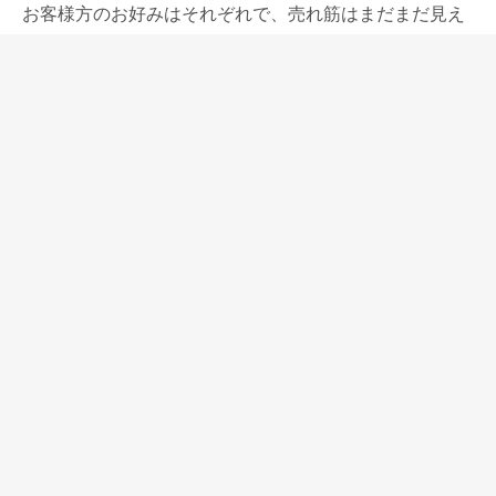
お客様方のお好みはそれぞれで、売れ筋はまだまだ見え
てこないけれど、なるべく適切な輸入をしたいと思って
います。
どこででも手に入るもの、普通の定番の万年筆では面白
いと思わなくなった人にも、使い応えのある行くところ
まで行った万年筆を使いたいと思っている人にも、デコ
バンドは勧められるものだと思います。
吸入の仕方やオーバーサイズの存在感がイメージとして
強いデコバンドですが、大きなペン先とエボナイトの2
段ペン芯から生み出される書き味の良さも、このペンを
使っていて楽しいと思ってもらえる要素になるはずで
す。
ウォール・エバーシャープアワーもこの万年筆を手に入
れた楽しみのひとつだと思って、遊びにきていただきた
いと思っています。