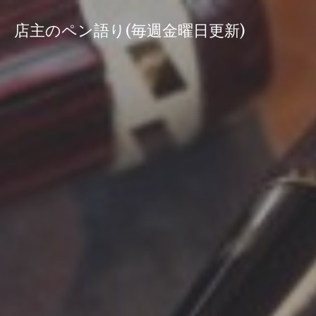
コ
ン
店主のペン語り(毎週金曜日更新)
テ
ン
ツ
へ
ス
キ
ッ
プ