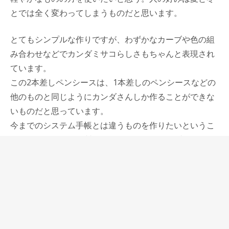
とでは全く変わってしまうものだと思います。
とてもシンプルな作りですが、わずかなカーブや色の組
み合わせなどでカンダミサコらしさもちゃんと表現され
ています。
この2本差しペンシースは、1本差しのペンシースなどの
他のものと同じようにカンダさんしか作ることができな
いものだと思っています。
今までのシステム手帳とは違うものを作りたいというこ
とで、カンダさんが製作してくれているバイブルサイズ
システム手帳と共通する趣きのようなものがあって、揃
いで持ちたいと思わせてくれます。
私はこのカンダミサコ2本差しペンシースに、手帳用万
年筆と手帳にしか使っていないペンテルマルチ8を入れ
て使っています。
標準的な太さのペンなら適度にホールドしてくれて使い