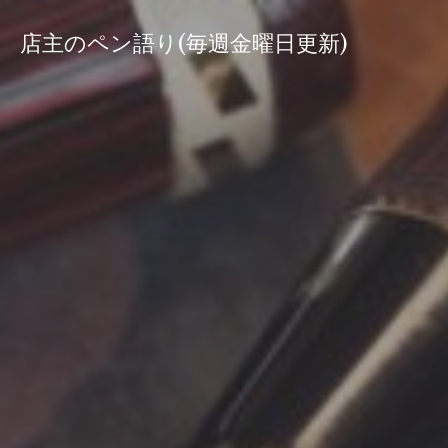
コ
ン
店主のペン語り(毎週金曜日更新)
テ
ン
ツ
へ
ス
キ
ッ
プ