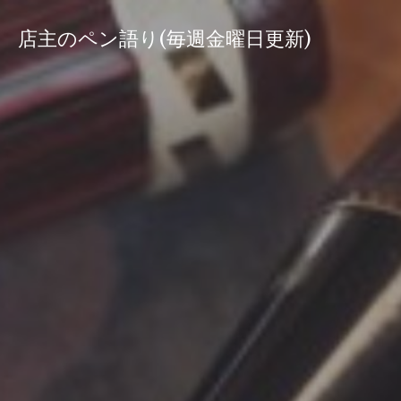
コ
ン
店主のペン語り(毎週金曜日更新)
テ
ン
ツ
へ
ス
キ
ッ
プ