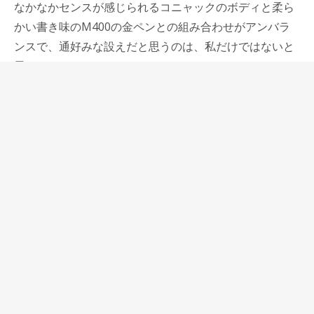
なかなかセンスが感じられるコニャックのボディと柔ら
かい書き味のM400の金ペンとの組み合わせがアンバラ
ンスで、通好みな設えだと思うのは、私だけではないと
思います。
そんな遊べる要素のあるM400サイズのペン2本をコンパ
クトに収めることができる、ホーウィン社のコードバン
を使ったWRITING LAB.オリジナルペンケース“ピノキ
オ”は発売後すぐに完売してしまい、革が希少だというこ
ともあり、再製作もままならず多くお客様にご迷惑をお
掛けしてしまいました。
ピノキオのコードバンタイプとほぼ同時進行で、サマー
オイル革のピノキオもベラゴの牛尾さんに製作してもら
っていたのですが、今回それが完成しました。
サマーオイル革は、北米から輸入された革を栃木のタン