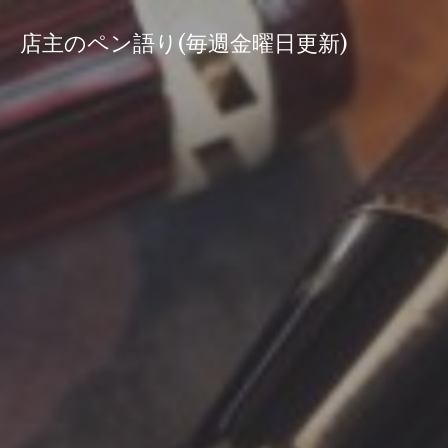
コ
ン
店主のペン語り(毎週金曜日更新)
テ
ン
ツ
へ
ス
キ
ッ
プ