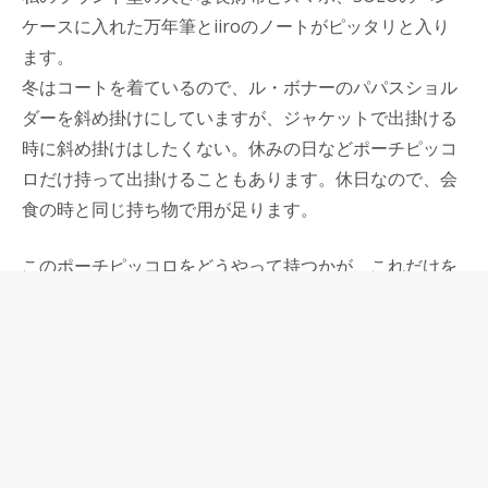
ケースに入れた万年筆とiiroのノートがピッタリと入り
ます。
冬はコートを着ているので、ル・ボナーのパパスショル
ダーを斜め掛けにしていますが、ジャケットで出掛ける
時に斜め掛けはしたくない。休みの日などポーチピッコ
ロだけ持って出掛けることもあります。休日なので、会
食の時と同じ持ち物で用が足ります。
このポーチピッコロをどうやって持つかが、これだけを
持って出掛ける時の最大のポイントだと思っています。
昔流行った、誰もが持っていたセカンドバッグは小脇に
抱えるようにして持っていたけれど、そうやって持つの
は時代遅れだし、そうするにはポーチピッコロは小さ
い。
ハンドルを持って提げて歩くのも女性だと気にならない
けれど、自分には何か違うと思っていて、私が行き着い