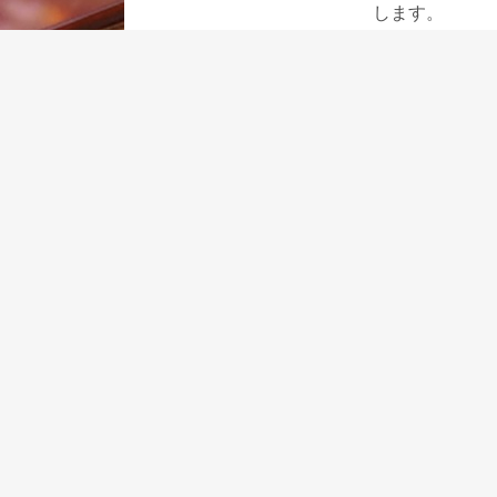
します。
ラミーサファリ
これは毎年発売
れた特別企画の
万年筆を使って
ろうと思いまし
私のようにサフ
リの限定発売で