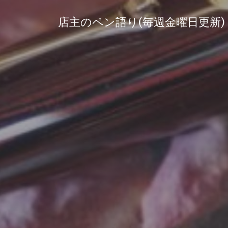
コ
ン
店主のペン語り(毎週金曜日更新)
テ
ン
ツ
へ
ス
キ
ッ
プ