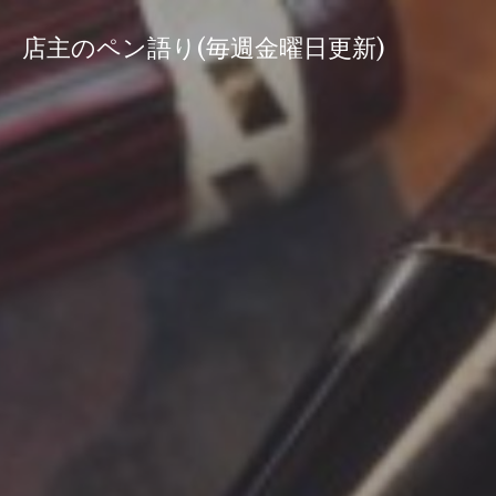
コ
ン
店主のペン語り(毎週金曜日更新)
テ
ン
ツ
へ
ス
キ
ッ
プ