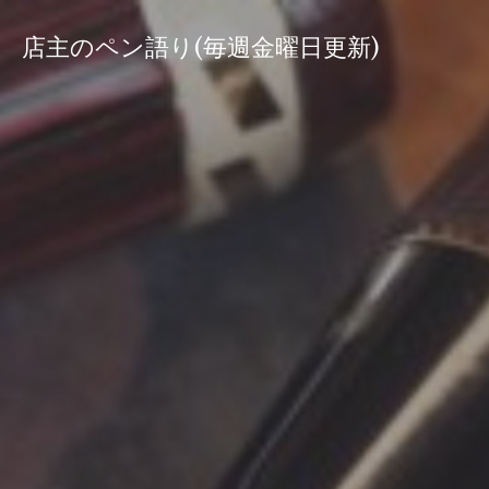
コ
ン
店主のペン語り(毎週金曜日更新)
テ
ン
ツ
へ
ス
キ
ッ
プ