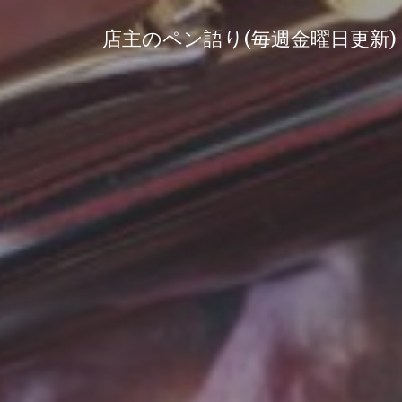
コ
ン
店主のペン語り(毎週金曜日更新)
テ
ン
ツ
へ
ス
キ
ッ
プ