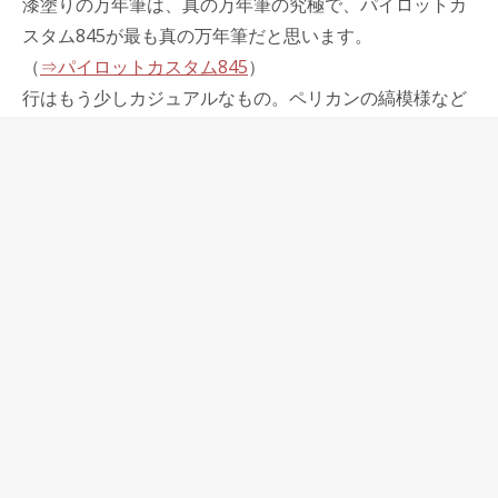
漆塗りの万年筆は、真の万年筆の究極で、パイロットカ
スタム845が最も真の万年筆だと思います。
（
⇒パイロットカスタム845
）
行はもう少しカジュアルなもの。ペリカンの縞模様など
は程よく遊び心があって、行の代表的なもの。イタリア
の万年筆メーカーのカラーレジンを使ってもののほとん
どを行に入れたいと思います。
草の万年筆の条件として素材感が最も重要です。天然素
材の質感、2本と同じもののない不揃い感などを備えて
いれば完全に草の万年筆だと私が胸を張って承認したい
と思います。
木のボディで天然の素材を生かしたものは間違いなく草
の万年筆で、これに金無垢やスターリングシルバーも仲
間に加えたい。
真・行・草どれに惹かれるかは非常に感覚的で、好み、
センスが分かれるところで、私はどうしても草の万年筆