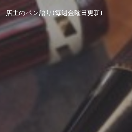
コ
ン
店主のペン語り(毎週金曜日更新)
テ
ン
ツ
へ
ス
キ
ッ
プ