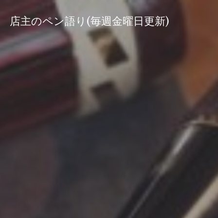
コ
ン
店主のペン語り(毎週金曜日更新)
テ
ン
ツ
へ
ス
キ
ッ
プ