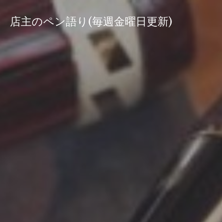
コ
ン
店主のペン語り(毎週金曜日更新)
テ
ン
ツ
へ
ス
キ
ッ
プ