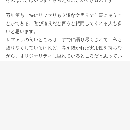
万年筆も、特にサファリも立派な文房具で仕事に使うこ
とができる、遊び道具だと言うと賛同してくれる人も多
いと思います。
サファリの良いところは、すでに語り尽くされて、私も
語り尽くしているけれど、考え抜かれた実用性を持ちな
がら、オリジナリティに溢れているところだと思ってい
ます。
そして、何本も持っていたいと思えるところ。
中に入れたインクの色によって、ボディの色を選ぶよう
な、カラーペンのような使い方ができるところもサファ
リらしいところです。
蛍光イエローのサファリと聞いて、すでにピンと来て、
実践している人もいるかもしれませんが、サファリネオ
ンを蛍光マーカーに使うことができるのではないかと、