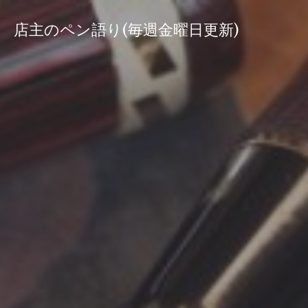
コ
ン
店主のペン語り(毎週金曜日更新)
テ
ン
ツ
へ
ス
キ
ッ
プ