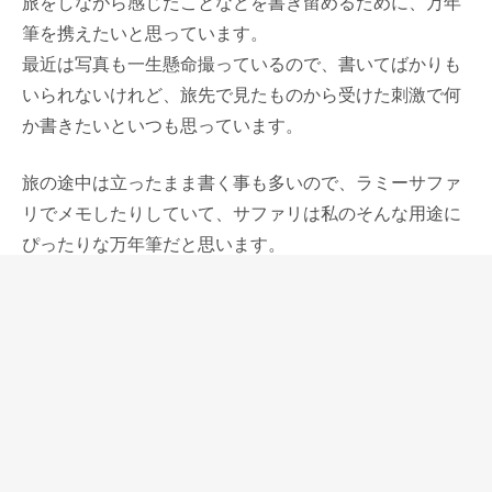
旅をしながら感じたことなどを書き留めるために、万年
筆を携えたいと思っています。
最近は写真も一生懸命撮っているので、書いてばかりも
いられないけれど、旅先で見たものから受けた刺激で何
か書きたいといつも思っています。
旅の途中は立ったまま書く事も多いので、ラミーサファ
リでメモしたりしていて、サファリは私のそんな用途に
ぴったりな万年筆だと思います。
でもホテルに戻ったらより書き味が気に入っている万年
筆を使いたい。だから一番大切に思っている万年筆も持
って行きます。
今回の旅行にも、オマスパラゴンを持って行きました。
私が持っている万年筆の中では、オマスパラゴンがイン
クもたくさん入りタフなので、一番旅に合っていると思
っています。道中はサファリでメモして、パラゴンでシ